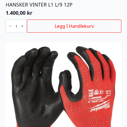
HANSKER VINTER L1 L/9 12P
1.400,00
kr
HANSKER
VINTER
Legg I Handlekurv
L1
L/9
12P
antall