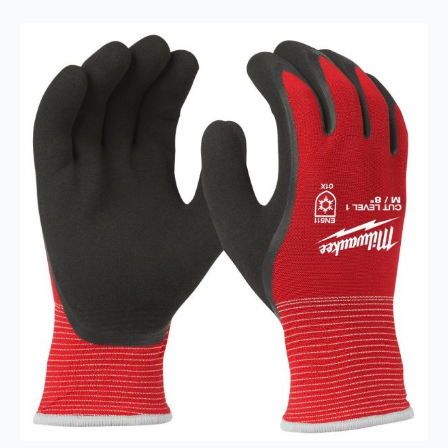
12P
antall