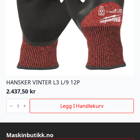
HANSKER VINTER L3 L/9 12P
2.437,50
kr
HANSKER
VINTER
Legg I Handlekurv
L3
L/9
12P
antall
Maskinbutikk.no