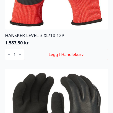
HANSKER LEVEL 3 XL/10 12P
1.587,50
kr
HANSKER
LEVEL
Legg I Handlekurv
3
XL/10
12P
antall