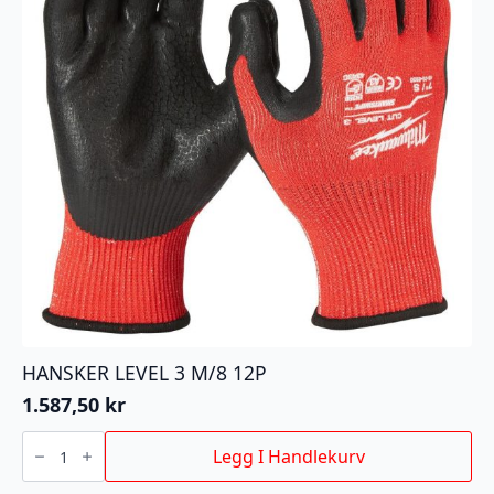
HANSKER LEVEL 3 M/8 12P
1.587,50
kr
HANSKER
LEVEL
Legg I Handlekurv
3
M/8