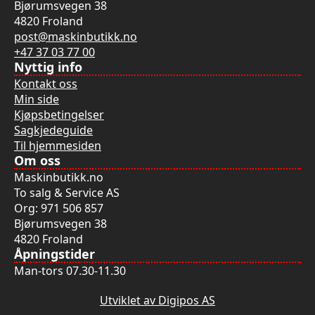
Bjørumsvegen 38
4820 Froland
post@maskinbutikk.no
+47 37 03 77 00
Nyttig info
Kontakt oss
Min side
Kjøpsbetingelser
Sagkjedeguide
Til hjemmesiden
Om oss
Maskinbutikk.no
To salg & Service AS
Org: 971 506 857
Bjørumsvegen 38
4820 Froland
Åpningstider
Man-tors 07.30-11.30
Utviklet av Digipos AS