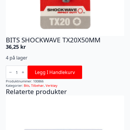
BITS SHOCKWAVE TX20X50MM
36,25
kr
4 på lager
BITS
SHOCKWAVE
Legg I Handlekurv
TX20X50MM
antall
Produktnummer:
100866
Kategorier:
Bits
,
Tilbehør
,
Verktøy
Relaterte produkter