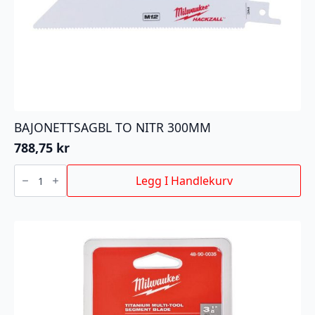
BAJONETTSAGBL TO NITR 300MM
788,75
kr
BAJONETTSAGBL
TO
Legg I Handlekurv
NITR
300MM
antall