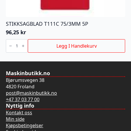
STIKKSAGBLAD T111C 75/3MM 5P
96,25
kr
STIKKSAGBLAD
T111C
Legg I Handlekurv
75/3MM
5P
antall
Maskinbutikk.no
Bjørumsvegen 38
4820 Froland
post@maskinbutikk.no
+47 37 03 77 00
Nyttig info
Kontakt oss
Min side
Kjøpsbetingelser