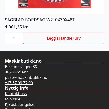
SAGBLAD BORDSAG W210X30X48T
1.061,25
kr
SAGBLAD
BORDSAG
Legg I Handlekurv
W210X30X48T
antall
Maskinbutikk.no
Bjørumsvegen 38
4820 Froland
post@maskinbutikk.no
+47 37 03 77 00
Nyttig info
Kontakt oss
Min side
Kjøpsbetingelser