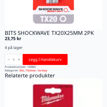
BITS SHOCKWAVE TX20X25MM 2PK
23,75
kr
4 på lager
BITS
SHOCKWAVE
Legg I Handlekurv
TX20X25MM
2PK
Produktnummer:
100865
antall
Kategorier:
Bits
,
Tilbehør
,
Verktøy
Relaterte produkter