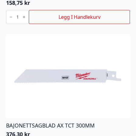
158,75
kr
STIKKSAGBLAD
T127D
Legg I Handlekurv
75/3MM
5P
antall
BAJONETTSAGBLAD AX TCT 300MM
376,30
kr