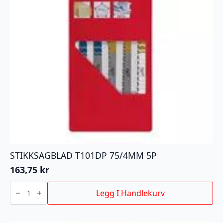
STIKKSAGBLAD T101DP 75/4MM 5P
163,75
kr
STIKKSAGBLAD
T101DP
Legg I Handlekurv
75/4MM
5P
antall