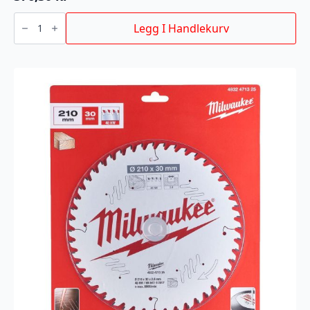
BAJONETTSAGBLAD
AX
Legg I Handlekurv
TCT
300MM
antall