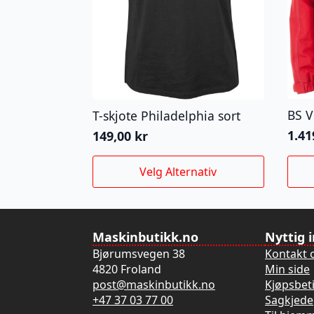
BS V
T-skjote Philadelphia sort
1.41
149,00
kr
Dette
Dett
Velg Alternativ
produktet
prod
har
har
flere
flere
varianter.
varia
Maskinbutikk.no
Nyttig 
Alternativene
Alte
Bjørumsvegen 38
Kontakt 
kan
kan
4820 Froland
Min side
velges
velg
post@maskinbutikk.no
Kjøpsbet
på
på
+47 37 03 77 00
Sagkjede
produktsiden
prod