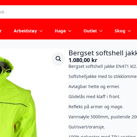
r
Arbeidstøy
Hage
Outlet
Skog
Bergset softshell jak
1.080,00
kr
Bergset softshell jakke EN471 kl2
Softshelljakke med to stikklomme
Avtagbar hette og ermer.
Glidelås med klaff i front.
Refleks på armer og mage.
Vannsøyle 5000mm, pustende 2
Gul/svart/oransje.
100% polyester med TPU coating.