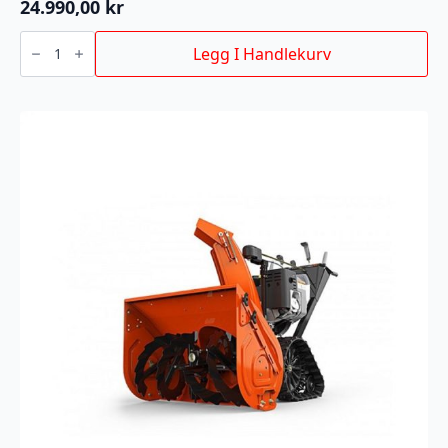
24.990,00
kr
Ariens
Compact
Legg I Handlekurv
24
Autoturn
antall