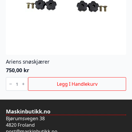
Ariens snøskjærer
750,00
kr
Ariens
snøskjærer
Legg I Handlekurv
antall
Maskinbutikk.no
Bjørumsvegen 38
4820 Froland
post@maskinbutikk.no