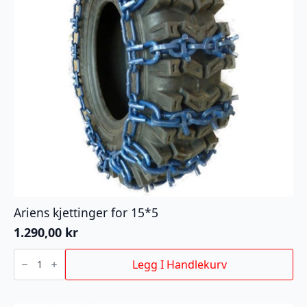
Ariens kjettinger for 15*5
1.290,00
kr
Ariens
kjettinger
Legg I Handlekurv
for
15*5
antall