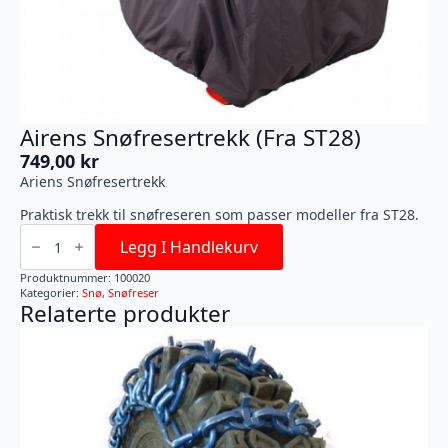
Airens Snøfresertrekk (Fra ST28)
749,00
kr
Ariens Snøfresertrekk
Praktisk trekk til snøfreseren som passer modeller fra ST28.
Airens
Snøfresertrekk
Legg I Handlekurv
(Fra
ST28)
Produktnummer:
100020
antall
Kategorier:
Snø
,
Snøfreser
Relaterte produkter