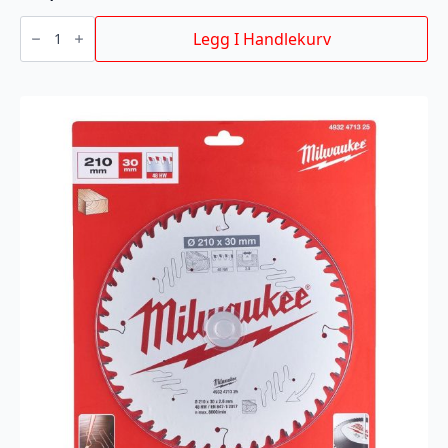
BAJONETTSAGBL
TO
Legg I Handlekurv
NITR
300MM
antall