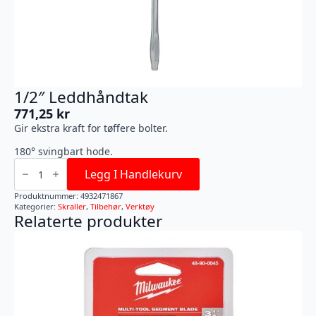
1/2″ Leddhåndtak
771,25
kr
Gir ekstra kraft for tøffere bolter.
180° svingbart hode.
1/2"
Leddhåndtak
Legg I Handlekurv
antall
Produktnummer:
4932471867
Kategorier:
Skraller
,
Tilbehør
,
Verktøy
Relaterte produkter