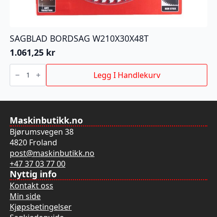
SAGBLAD BORDSAG W210X30X48T
1.061,25
kr
SAGBLAD
BORDSAG
Legg I Handlekurv
W210X30X48T
antall
Maskinbutikk.no
Bjørumsvegen 38
4820 Froland
post@maskinbutikk.no
+47 37 03 77 00
Nyttig info
Kontakt oss
Min side
Kjøpsbetingelser