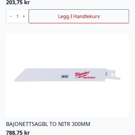
203,75
kr
STIKKSAGBLAD
KURVE
Legg I Handlekurv
75/2,5MM
5P
antall
BAJONETTSAGBL TO NITR 300MM
788,75
kr